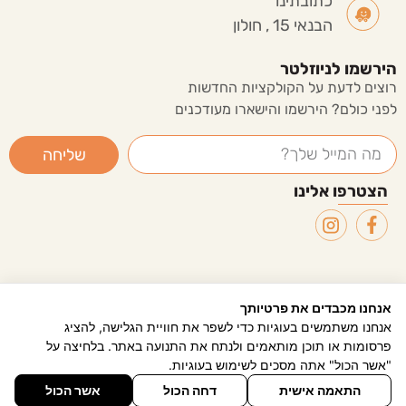
כתובתינו
הבנאי 15 , חולון
הירשמו לניוזלטר
רוצים לדעת על הקולקציות החדשות
לפני כולם? הירשמו והישארו מעודכנים
שליחה
הצטרפו אלינו
0
אנחנו מכבדים את פרטיותך
שיווק דיגיטלי - ליעד פתרונות פרסום
אנחנו משתמשים בעוגיות כדי לשפר את חוויית הגלישה, להציג
כתבו לנו
דברו איתנו
סל קניות
פרסומות או תוכן מותאמים ולנתח את התנועה באתר. בלחיצה על
"אשר הכול" אתה מסכים לשימוש בעוגיות.
התאמה אישית
דחה הכול
אשר הכול