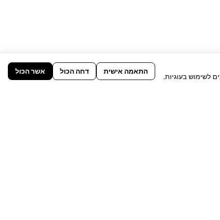
התאמה אישית
דחה הכול
אשר הכול
ם לשימוש בעוגיות.
הירשמו לניוזלטר
רוצים לדעת על הקולקציות החדשות
לפני כולם? הירשמו והישארו מעודכנים
שליחה