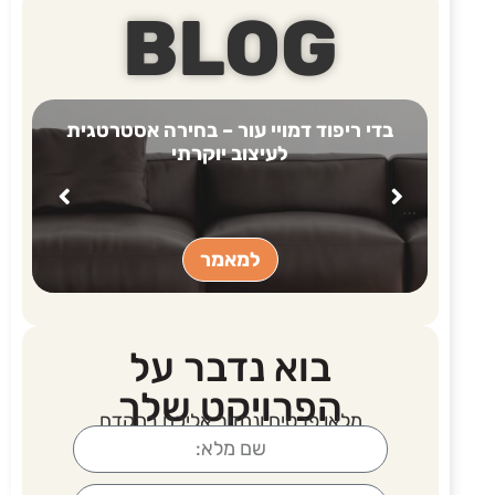
BLOG
לל
בדי ריפוד דמויי עור – בחירה אסטרטגית
לעיצוב יוקרתי
…
למאמר
בוא נדבר על
הפרויקט שלך
מלאו פרטים ונחזור אליכם בהקדם