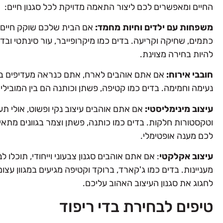
החיים ומאפשרים לכם ליצור התאמה מדויקת לכל סגנון חיים:
משפחות עם ילדים וחיות מחמד:
אם הבית שלכם שוקק חיים, ר
כתמים, שחיקה וקריעה. בדים כמו מיקרופייבר, עור סינתטי ובדי
להיות בחירה מצוינת.
איך לבחור רפד שיהפוך את הר
ליצירת אומנות
חובבי אירוח:
אם אתם אוהבים לארח, אתם כנראה מעדיפים בדי ר
נעימה וחמימה. בדים כמו קטיפה, פשתן וכותנה הם בין המובילי
…
עיצוב מינימליסטי:
אם אתם אוהבים עיצוב נקי ופשוט, אולי תעדי
למאמר
וטקסטורות חלקות. בדים כמו כותנה, פשתן וצמר בגוונים מתא
לכם מענה אופטימלי.
עיצוב אקלקטי
: אם אתם אוהבים סגנון צבעוני וייחודי, תוכלו 
מעניינות. בדים כמו ג'קארד, ברוקד וקטיפה מגיעים במגוון עצ
לחגוג את סגנון העיצוב האהוב עליכם.
טיפים לבחירת בדי ריפוד