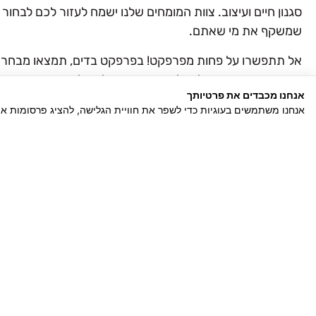
סגנון חיים ועיצוב. צוות המומחים שלנו ישמח לעזור לכם לבחור
שמשקף את מי שאתם.
אל תתפשרו על פחות מפרפקט! בפרפקט בדים, תמצאו מבחר עשיר
ומעוצבים. צרו קשר לקבלת ייעוץ ונעזור לכם ליצור את הסגנון 
אנחנו מכבדים את פרטיותך
אנחנו משתמשים בעוגיות כדי לשפר את חוויית הגלישה, להציג פרסומות א
נשמח לשמוע ממכם
תפריט
דברו איתנו
דף הבית
03-5566700
מגזין
אודותינו
כתבו לנו
pfabrics2@gmail.com
יצירת קשר