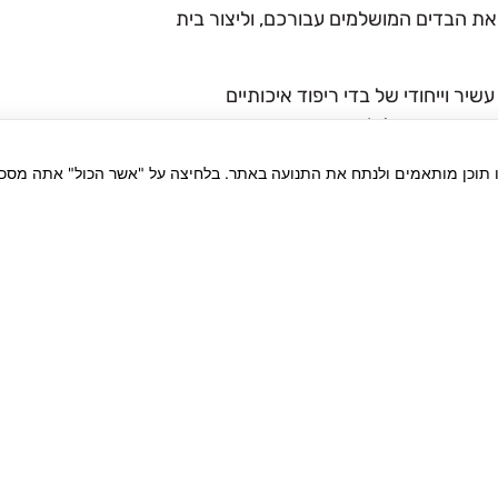
 את הבדים המושלמים עבורכם, וליצור בית
 וייחודי של בדי ריפוד איכותיים
והעיצוב המושלם!
ו תוכן מותאמים ולנתח את התנועה באתר. בלחיצה על "אשר הכול" אתה מסכי
סוגי הבדים
חלק מהמוצרים
הצטרפו אלינו
שלנו
שלנו
בדי ריפוד פנים
ספייס SPACE
בדי ריפוד חוץ
רומבה ROMBA
בדי קטיפה
פוקוס FOCUS
בדים מסוגננים
סוהו SOHO